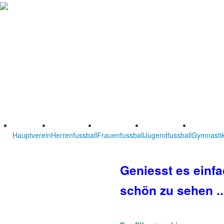
Hauptverein
Herrenfussball
Frauenfussball
Jugendfussball
Gymnastik
Geniesst es einfa
schön zu sehen ..