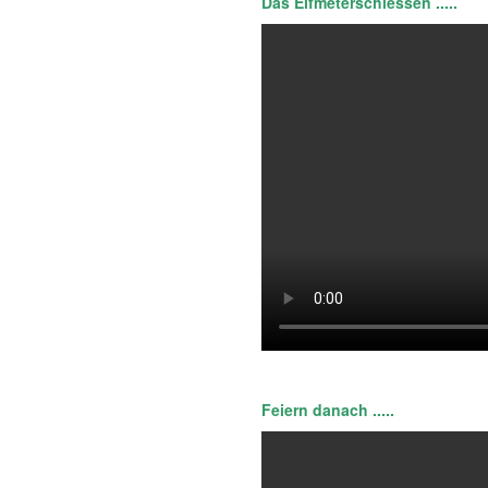
Das Elfmeterschiessen .....
Feiern danach .....