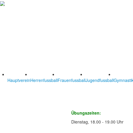
Hauptverein
Herrenfussball
Frauenfussball
Jugendfussball
Gymnastik
Übungszeiten:
Dienstag, 18.00 - 19.00 Uhr