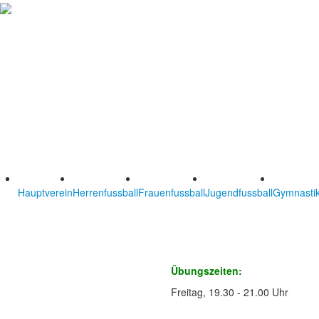
Hauptverein
Herrenfussball
Frauenfussball
Jugendfussball
Gymnastik
Übungszeiten:
Freitag, 19.30 - 21.00 Uhr